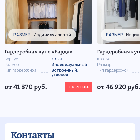
РАЗМЕР
Индивидуальный
РАЗМЕР
Индив
Гардеробная купе «Барда»
Гардеробная ку
Корпус
ЛДСП
Корпус
Размер
Индивидуальный
Размер
Тип гардеробной
Встроенный,
Тип гардеробной
угловой
от 41 870 руб.
от 46 920 руб
ПОДРОБНЕЕ
Контакты