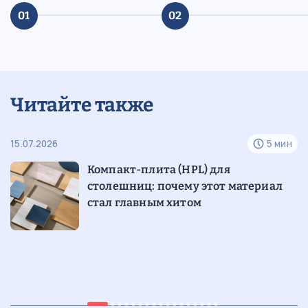
01
02
Читайте также
н
15.07.2026
5 мин
07
е
Компакт-плита (HPL) для
столешниц: почему этот материал
стал главным хитом