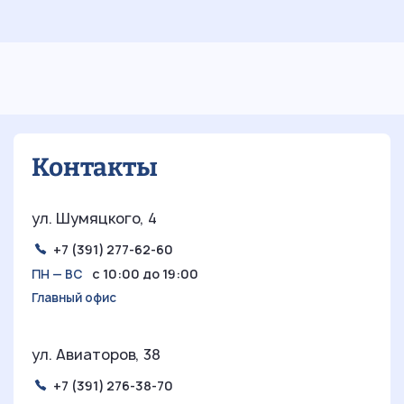
05.07.2026
7 мин
29
Ретростиль в интерьере:
погружение в уникальную эстетику
прошлых эпох
Контакты
ул. Шумяцкого, 4
+7 (391) 277-62-60
с 10:00 до 19:00
ПН — ВС
Главный офис
ул. Авиаторов, 38
+7 (391) 276-38-70