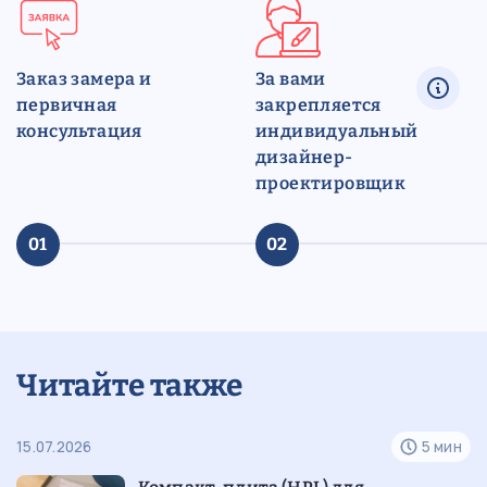
Заказ замера и
За вами
первичная
закрепляется
консультация
индивидуальный
дизайнер-
проектировщик
01
02
Читайте также
н
15.07.2026
5 мин
07