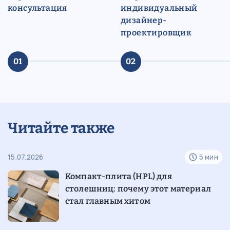
консультация
индивидуальный
дизайнер-
проектировщик
01
02
Читайте также
н
15.07.2026
5 мин
07
е
Компакт-плита (HPL) для
столешниц: почему этот материал
стал главным хитом