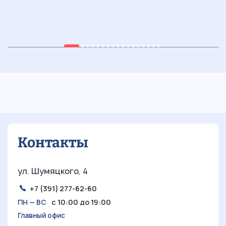
05.07.2026
7 мин
29
Ретростиль в интерьере:
погружение в уникальную эстетику
прошлых эпох
Контакты
ул. Шумяцкого, 4
+7 (391) 277-62-60
с 10:00 до 19:00
ПН — ВС
Главный офис