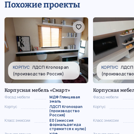
Похожие проекты
КОРПУС
ЛДСП Kronospan
КОРПУС
ЛДСП 
(производство Россия)
(производство
Корпусная мебель «Смарт»
Корпусная мебе
Фасад мебели
МДФ Глянцевая
Фасад мебели
эмаль
Корпус
ЛДСП Kronospan
Корпус
(производство
Россия)
Класс эмиссии
Е0 (эмиссия
Класс эмиссии
формальдегида
стремится к нулю)