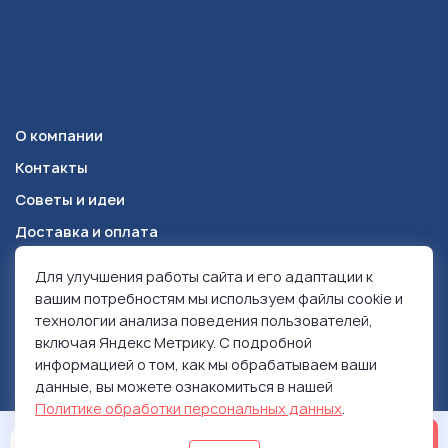
О компании
Контакты
Советы и идеи
Доставка и оплата
Для улучшения работы сайта и его адаптации к
Красноярск
+7 (391) 278-49-84
вашим потребностям мы используем файлы cookie и
технологии анализа поведения пользователей,
включая Яндекс Метрику. С подробной
© 1999-2026 Ролен
информацией о том, как мы обрабатываем ваши
Политика конфиденциальности
данные, вы можете ознакомиться в нашей
Использование контента
Политике обработки персональных данных
.
ОСТАВИТЬ ЗАЯВКУ