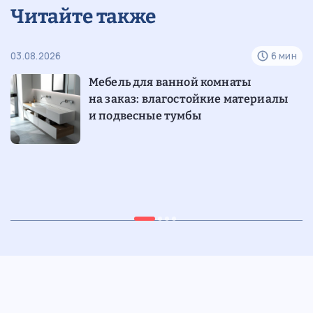
Читайте также
н
03.08.2026
6 мин
24
Мебель для ванной комнаты
на заказ: влагостойкие материалы
и подвесные тумбы
н
28.07.2026
6 мин
15
Шкафы-витрины со стеклянными
фасадами и подсветкой для
гостиной