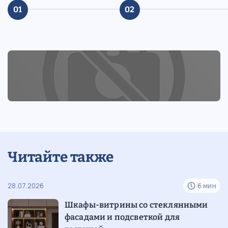
01
02
Читайте также
н
28.07.2026
6 мин
12
Шкафы-витрины со стеклянными
фасадами и подсветкой для