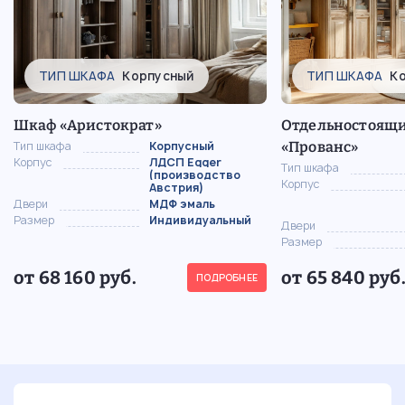
ТИП ШКАФА
Корпусный
ТИП ШКАФА
К
Шкаф «Аристократ»
Отдельностоящ
Тип шкафа
Корпусный
«Прованс»
Корпус
ЛДСП Egger
Тип шкафа
(производство
Корпус
Австрия)
Двери
МДФ эмаль
Размер
Индивидуальный
Двери
Размер
от 68 160 руб.
от 65 840 руб
ПОДРОБНЕЕ